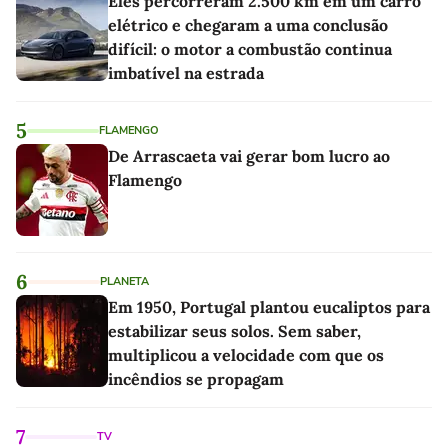
Eles percorreram 2.500 km em um carro
elétrico e chegaram a uma conclusão
difícil: o motor a combustão continua
imbatível na estrada
5
FLAMENGO
De Arrascaeta vai gerar bom lucro ao
Flamengo
6
PLANETA
Em 1950, Portugal plantou eucaliptos para
estabilizar seus solos. Sem saber,
multiplicou a velocidade com que os
incêndios se propagam
7
TV