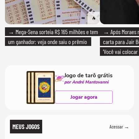
→ Mega-Sena sorteia R$ 165 milhões e tem
→ Após Moraes ne
um ganhador; veja onde saiu o prêmio
carta para Jair B
'Você vai colocar
mim'
Jogo de tarô grátis
por André Mantovanni
Jogar agora
MEUS JOGOS
Acessar →