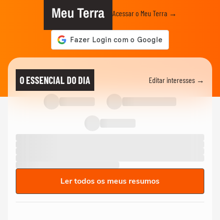
Meu Terra
Acessar o Meu Terra →
O ESSENCIAL DO DIA
Editar interesses →
Ler todos os meus resumos