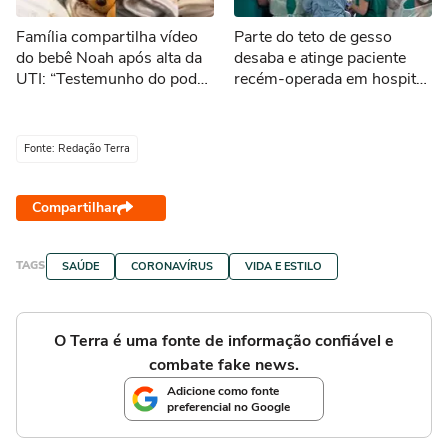
Família compartilha vídeo
Parte do teto de gesso
do bebê Noah após alta da
desaba e atinge paciente
UTI: “Testemunho do poder
recém-operada em hospital
de Deus”
no Recife
Fonte: Redação Terra
Compartilhar
TAGS
SAÚDE
CORONAVÍRUS
VIDA E ESTILO
O Terra é uma fonte de informação confiável e
combate fake news.
Adicione como fonte
preferencial no Google