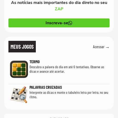
As notícias mais importantes do dia direto no seu
ZAP
Inscreva-se
MEUS JOGOS
Acessar →
TERMO
Descubra a palavra do dia em até 6 tentativas. Observe as
dicas e avance até acertar.
PALAVRAS CRUZADAS
Interprete as dicas e monte o tabuleiro letra por letra, no seu
ritmo.