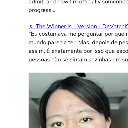
admit, and now I’m officially someone
progress…
♬ The Winner Is... Version - DeVotch
“Eu costumava me perguntar por que nã
mundo parecia ter. Mas, depois de pes
assim. É exatamente por isso que escol
pessoas não se sintam sozinhas em su