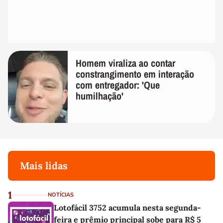
Homem viraliza ao contar
constrangimento em interação
com entregador: 'Que
humilhação'
Mais lidas
1
NOTÍCIAS
Lotofácil 3752 acumula nesta segunda-
feira e prêmio principal sobe para R$ 5