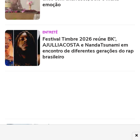
emoção
ENTRETÊ
Festival Timbre 2026 reúne BK’,
AJULLIACOSTA e NandaTsunami em
encontro de diferentes gerações do rap
brasileiro
SAÚDE
Sarampo: quais são os sintomas e quem
deve tomar a vacina