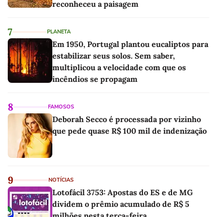
reconheceu a paisagem
7
PLANETA
Em 1950, Portugal plantou eucaliptos para
estabilizar seus solos. Sem saber,
multiplicou a velocidade com que os
incêndios se propagam
8
FAMOSOS
Deborah Secco é processada por vizinho
que pede quase R$ 100 mil de indenização
9
NOTÍCIAS
Lotofácil 3753: Apostas do ES e de MG
dividem o prêmio acumulado de R$ 5
milhões nesta terça-feira