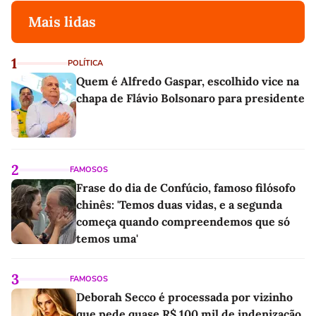
Mais lidas
1
POLÍTICA
Quem é Alfredo Gaspar, escolhido vice na
chapa de Flávio Bolsonaro para presidente
2
FAMOSOS
Frase do dia de Confúcio, famoso filósofo
chinês: 'Temos duas vidas, e a segunda
começa quando compreendemos que só
temos uma'
3
FAMOSOS
Deborah Secco é processada por vizinho
que pede quase R$ 100 mil de indenização