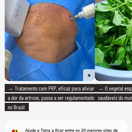
→ Tratamento com PRP, eficaz para aliviar
→ O vegetal esq
a dor da artrose, passa a ser regulamentado
saudáveis do mun
no Brasil
Ajude o Terra a ficar entre os 20 maiores sites de