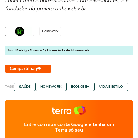
conectando empreendedores com investidores, e é
fundador do projeto unbox.dev.br.
Homework
Por:
Rodrigo Guerra * / Licenciado de Homework
Compartilhar
TAGS
SAÚDE
HOMEWORK
ECONOMIA
VIDA E ESTILO
Entre com sua conta Google e tenha um
Terra só seu