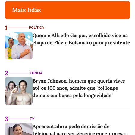
Mais lidas
1
POLÍTICA
Quem é Alfredo Gaspar, escolhido vice na
chapa de Flávio Bolsonaro para presidente
2
CIÊNCIA
Bryan Johnson, homem que queria viver
até os 100 anos, admite que "foi longe
demais em busca pela longevidade"
3
TV
Apresentadora pede demissão de
telejornal para ser gerente em empresa: