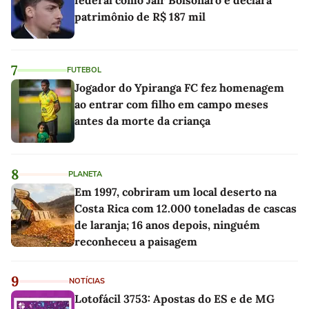
federal como Jair Bolsonaro e declara
patrimônio de R$ 187 mil
7
FUTEBOL
Jogador do Ypiranga FC fez homenagem
ao entrar com filho em campo meses
antes da morte da criança
8
PLANETA
Em 1997, cobriram um local deserto na
Costa Rica com 12.000 toneladas de cascas
de laranja; 16 anos depois, ninguém
reconheceu a paisagem
9
NOTÍCIAS
Lotofácil 3753: Apostas do ES e de MG