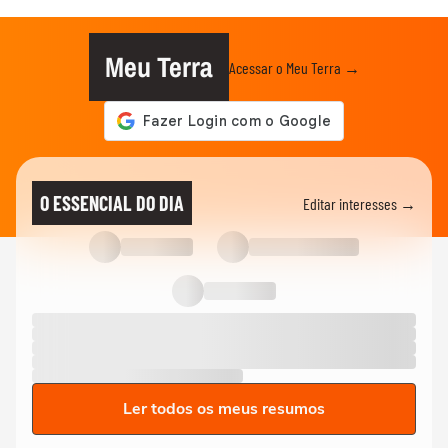
Meu Terra
Acessar o Meu Terra →
O ESSENCIAL DO DIA
Editar interesses →
Ler todos os meus resumos