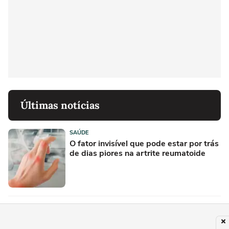
Últimas notícias
SAÚDE
O fator invisível que pode estar por trás
de dias piores na artrite reumatoide
SAÚDE
O que é a 'fase lútea' - e por que