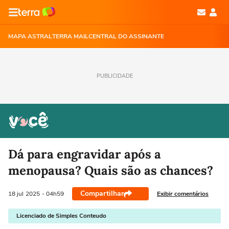
MAPA ASTRAL
TERRA MAIL
CENTRAL DO ASSINANTE
PUBLICIDADE
Dá para engravidar após a
menopausa? Quais são as chances?
Compartilhar
Exibir comentários
18 jul
2025
- 04h59
Licenciado de Simples Conteudo