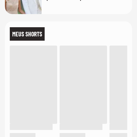
quanto em uma festa com terno
de linho
MEUS SHORTS