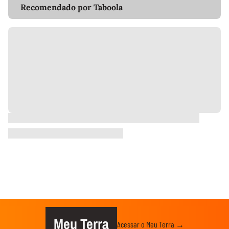
Recomendado por Taboola
Meu Terra
Acessar o Meu Terra →