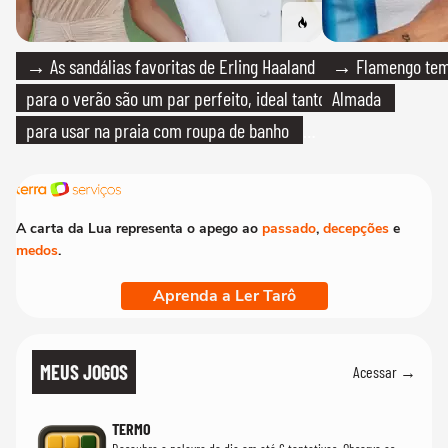
→ As sandálias favoritas de Erling Haaland
→ Flamengo tem 
para o verão são um par perfeito, ideal tanto
Almada
para usar na praia com roupa de banho
quanto em uma festa com terno de linho
A carta da Lua representa o apego ao
passado
,
decepções
e
medos
.
Aprenda a Ler Tarô
MEUS JOGOS
Acessar →
TERMO