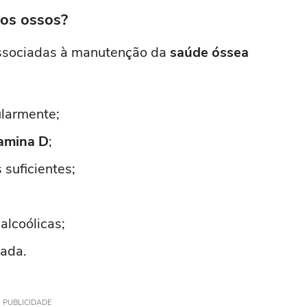
 os ossos?
associadas à manutenção da
saúde óssea
ularmente;
tamina D
;
suficientes;
lcoólicas;
rada.
PUBLICIDADE