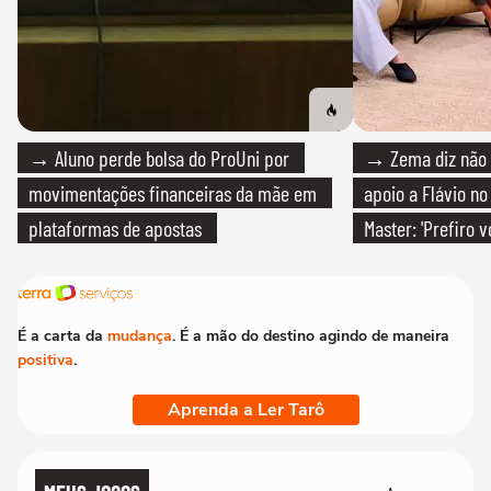
→ Aluno perde bolsa do ProUni por
→ Zema diz não v
movimentações financeiras da mãe em
apoio a Flávio no 
plataformas de apostas
Master: 'Prefiro 
PT'
É a carta da
mudança
. É a mão do destino agindo de maneira
positiva
.
Aprenda a Ler Tarô