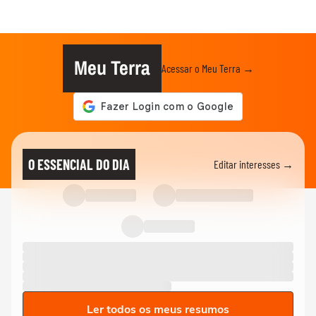
Meu Terra
Acessar o Meu Terra →
O ESSENCIAL DO DIA
Editar interesses →
Ler todos os meus resumos