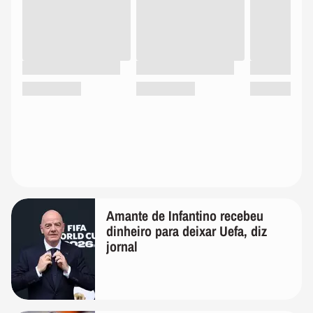
Amante de Infantino recebeu
dinheiro para deixar Uefa, diz
jornal