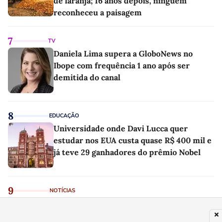
de laranja; 16 anos depois, ninguém
reconheceu a paisagem
7
TV
Daniela Lima supera a GloboNews no
Ibope com frequência 1 ano após ser
demitida do canal
8
EDUCAÇÃO
Universidade onde Davi Lucca quer
estudar nos EUA custa quase R$ 400 mil e
já teve 29 ganhadores do prêmio Nobel
9
NOTÍCIAS
Lotofácil 3752 acumula nesta segunda-
feira e prêmio principal sobe para R$ 5