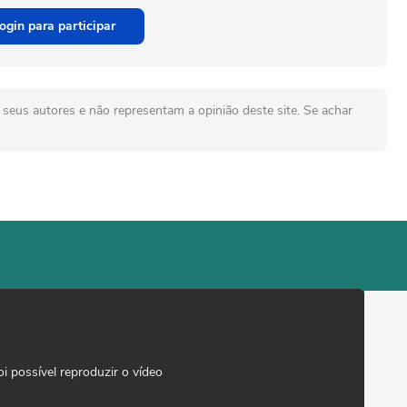
ogin para participar
seus autores e não representam a opinião deste site. Se achar
oi possível reproduzir o vídeo