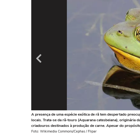
A presença de uma espécie exótica de rã tem despertado preocu
locais. Trata-se da rã-touro (Aquarana catesbeiana), originária
criadouros destinados à produção de carne. Apesar do propósito 
Foto: Wikimedia Commons/Cephas / Flipar