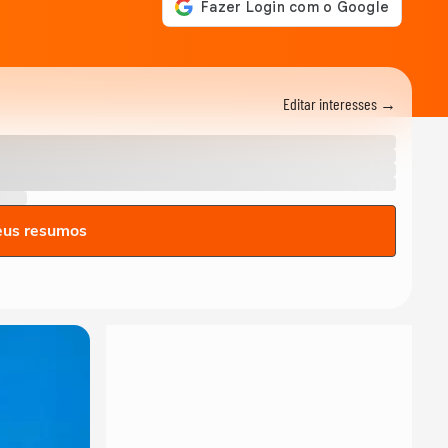
Editar interesses →
eus resumos