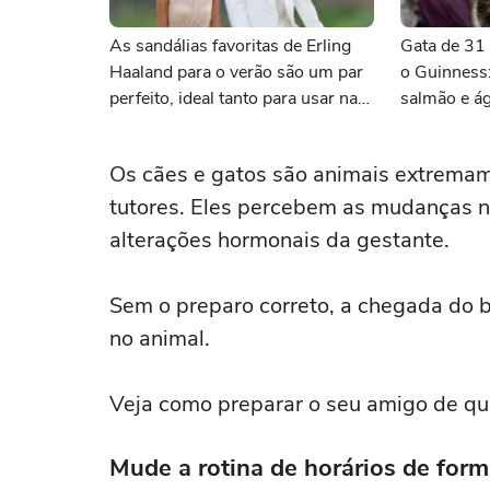
As sandálias favoritas de Erling
Gata de 31 
Haaland para o verão são um par
o Guinness
perfeito, ideal tanto para usar na
salmão e á
praia com roupa de banho quanto
atenção
em uma festa com terno de linho
Os cães e gatos são animais extremam
tutores. Eles percebem as mudanças no
alterações hormonais da gestante.
Sem o preparo correto, a chegada do 
no animal.
Veja como preparar o seu amigo de qua
Mude a rotina de horários de form