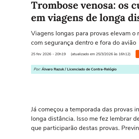
Trombose venosa: os c
em viagens de longa di
Viagens longas para provas elevam o r
com segurança dentro e fora do avião
25 fev
2026
- 20h19
(atualizado em 25/3/2026 às 16h12)
Por:
Álvaro Razuk / Licenciado de Contra-Relógio
Já começou a temporada das provas in
longa distância. Isso me fez lembrar d
que participarão destas provas. P