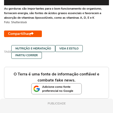
As gorduras são importantes para o bom funcionamento do organismo,
De
fornecem energia, são fontes de ácidos graxos essenciais e favorecem a
go
absorção de vitaminas lipossolúveis, como as vitaminas A, D, E e K
se
Foto: Shutterstock
Fot
Compartilhar
NUTRIÇÃO E HIDRATAÇÃO
VIDA E ESTILO
TAGS
PARTIU CORRER
O Terra é uma fonte de informação confiável e
combate fake news.
Adicione como fonte
preferencial no Google
PUBLICIDADE