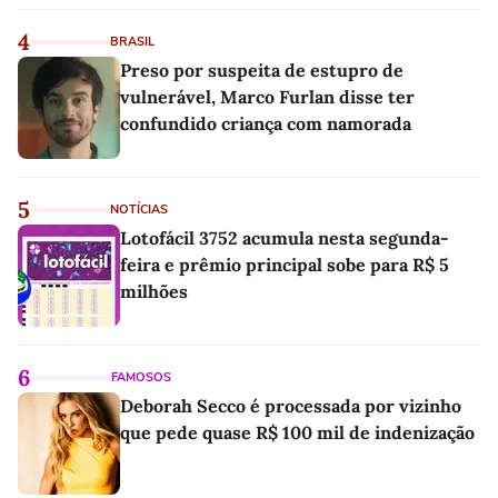
4
BRASIL
Preso por suspeita de estupro de
vulnerável, Marco Furlan disse ter
confundido criança com namorada
5
NOTÍCIAS
Lotofácil 3752 acumula nesta segunda-
feira e prêmio principal sobe para R$ 5
milhões
6
FAMOSOS
Deborah Secco é processada por vizinho
que pede quase R$ 100 mil de indenização