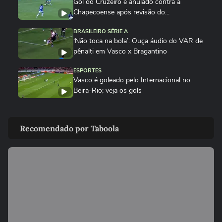
Gol do Cruzeiro é anulado contra a
Chapecoense após revisão do...
BRASILEIRO SÉRIE A
‘Não toca na bola’: Ouça áudio do VAR de
pênalti em Vasco x Bragantino
ESPORTES
Vasco é goleado pelo Internacional no
Beira-Rio; veja os gols
ESPORTES
Veja os gols da vitória do Fluminense
Recomendado por Taboola
sobre o São Paulo pelo...
BRASILEIRO SÉRIE A
‘Bate no rosto’: ouça áudio do VAR sobre
pênalti anulado para o...
BRASILEIRO SÉRIE A
Ouça áudio do VAR sobre gol anulado
para o Palmeiras contra o...