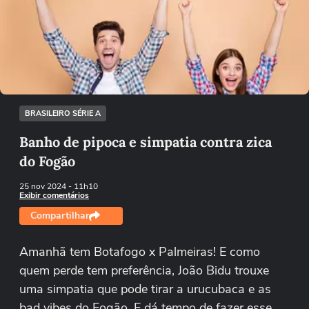
Não foi possível reproduzir o vídeo
Tentar novamente
BRASILEIRO SÉRIE A
Banho de pipoca e simpatia contra zica
do Fogão
25 nov 2024
- 11h10
Exibir comentários
Compartilhar
Amanhã tem Botafogo x Palmeiras! E como
quem perde tem preferência, João Bidu trouxe
uma simpatia que pode tirar a urucubaca e as
bad vibes do Fogão. E dá tempo de fazer esse