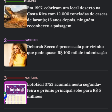
1
PLANETA
Em 1997, cobriram um local deserto na
Costa Rica com 12.000 toneladas de cascas
de laranja; 16 anos depois, ninguém
reconheceu a paisagem
2
FAMOSOS
Deborah Secco é processada por vizinho
que pede quase R$ 100 mil de indenização
3
NOTÍCIAS
Lotofácil 3752 acumula nesta segunda-
feira e prêmio principal sobe para R$ 5
milhões