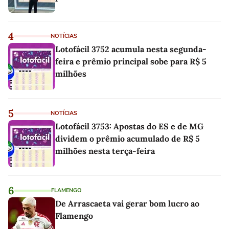
4
NOTÍCIAS
Lotofácil 3752 acumula nesta segunda-
feira e prêmio principal sobe para R$ 5
milhões
5
NOTÍCIAS
Lotofácil 3753: Apostas do ES e de MG
dividem o prêmio acumulado de R$ 5
milhões nesta terça-feira
6
FLAMENGO
De Arrascaeta vai gerar bom lucro ao
Flamengo