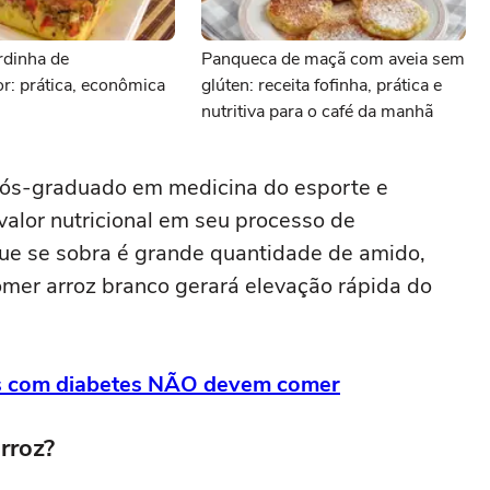
rdinha de
Panqueca de maçã com aveia sem
dor: prática, econômica
glúten: receita fofinha, prática e
nutritiva para o café da manhã
ós-graduado em medicina do esporte e
 valor nutricional em seu processo de
que se sobra é grande quantidade de amido,
comer arroz branco gerará elevação rápida do
as com diabetes NÃO devem comer
rroz?