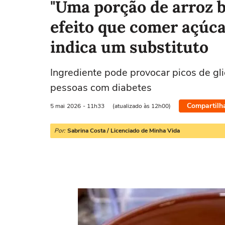
"Uma porção de arroz 
efeito que comer açúca
indica um substituto
Ingrediente pode provocar picos de gl
pessoas com diabetes
Compartilh
5 mai
2026
- 11h33
(atualizado às 12h00)
Por:
Sabrina Costa / Licenciado de Minha Vida