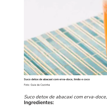
Suco detox de abacaxi com erva-doce, limão e coco
Foto: Guia da Cozinha
Suco detox de abacaxi com erva-doce, 
Ingredientes: