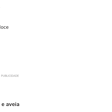
o
doce
PUBLICIDADE
 e aveia