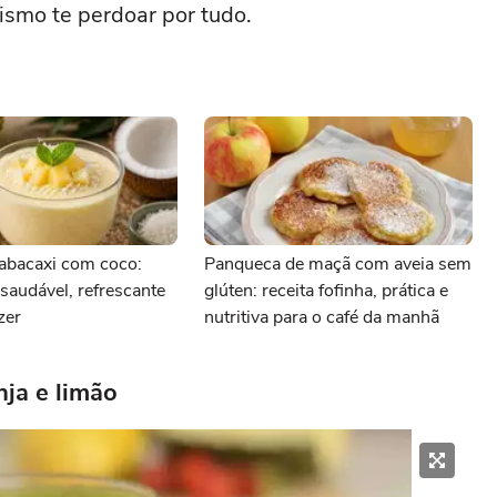
nismo te perdoar por tudo.
abacaxi com coco:
Panqueca de maçã com aveia sem
audável, refrescante
glúten: receita fofinha, prática e
azer
nutritiva para o café da manhã
nja e limão