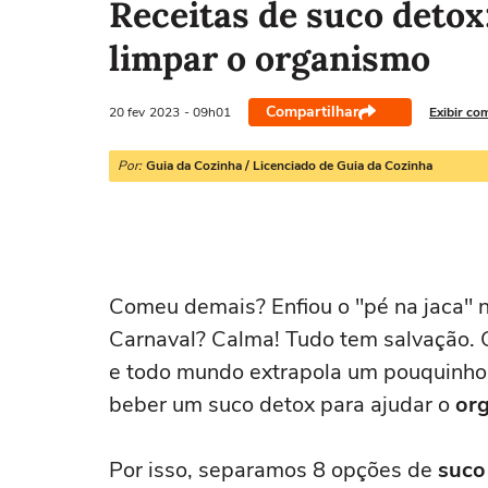
Receitas de suco detox
limpar o organismo
Compartilhar
20 fev
2023
- 09h01
Exibir co
Por:
Guia da Cozinha / Licenciado de Guia da Cozinha
Comeu demais? Enfiou o "pé na jaca" 
Carnaval? Calma! Tudo tem salvação. 
e todo mundo extrapola um pouquinho
beber um suco detox para ajudar o
org
Por isso, separamos 8 opções de
suco