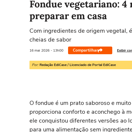
Fondue vegetariano: 4 
preparar em casa
Com ingredientes de origem vegetal, é
cheias de sabor
Compartilhar
16 mai
2026
- 13h00
Exibir co
Por:
Redação EdiCase / Licenciado de Portal EdiCase
O fondue é um prato saboroso e muito 
proporciona conforto e aconchego à m
ele conquistou diferentes versões ao 
para uma alimentação sem ingrediente