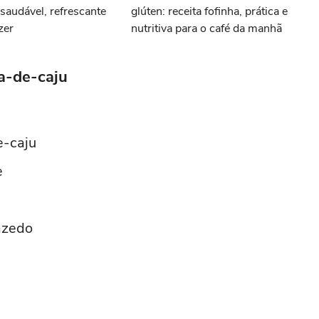
audável, refrescante
glúten: receita fofinha, prática e
azer
nutritiva para o café da manhã
a-de-caju
e-caju
e
azedo