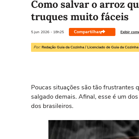
Como salvar o arroz qu
truques muito fáceis
Compartilhar
5 jun
2026
- 18h25
Exibir com
Por:
Redação Guia da Cozinha / Licenciado de Guia da Cozinha
Poucas situações são tão frustrantes 
salgado demais. Afinal, esse é um d
dos brasileiros.