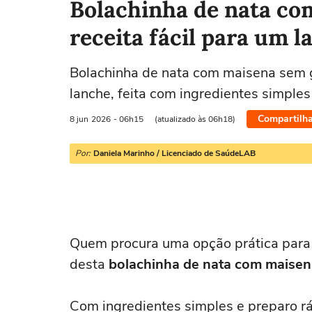
Bolachinha de nata co
receita fácil para um l
Bolachinha de nata com maisena sem gl
lanche, feita com ingredientes simples 
Compartilha
8 jun
2026
- 06h15
(atualizado às 06h18)
Por:
Daniela Marinho / Licenciado de SaúdeLAB
Quem procura uma opção prática para 
desta
bolachinha de nata com maisen
Com ingredientes simples e preparo rá