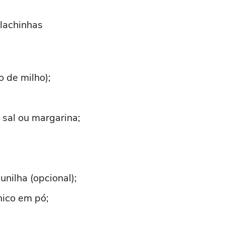
lachinhas
o de milho);
 sal ou margarina;
unilha (opcional);
mico em pó;