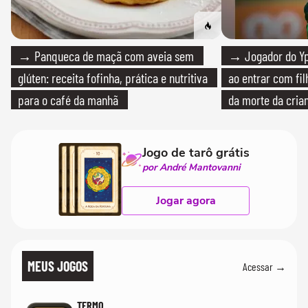
→ Panqueca de maçã com aveia sem
→ Jogador do Yp
glúten: receita fofinha, prática e nutritiva
ao entrar com fi
para o café da manhã
da morte da cria
Jogo de tarô grátis
por André Mantovanni
Jogar agora
MEUS JOGOS
Acessar →
TERMO