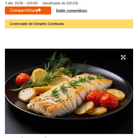
3 abr
2026
- 02h30
(atualizado às 02h33)
Compartilhar
Exibir comentários
Licenciado de Simples Conteudo