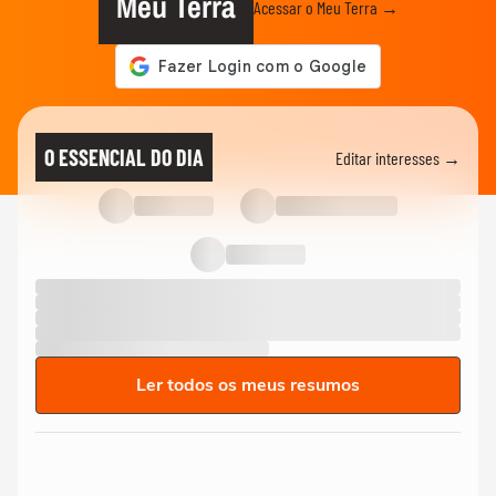
Meu Terra
Acessar o Meu Terra →
O ESSENCIAL DO DIA
Editar interesses →
Ler todos os meus resumos