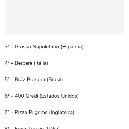
3ª - Grosso Napoletano (Espanha)
4ª - Berberè (Itália)
5ª - Bráz Pizzaria (Brasil)
6ª - 400 Gradi (Estados Unidos)
7ª - Pizza Pilgrims (Inglaterra)
8ª - Errico Porzio (Itália)