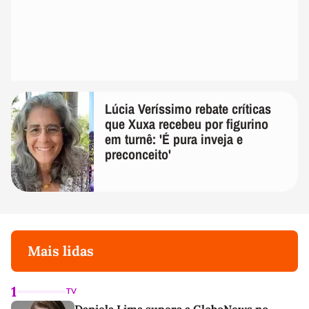
Lúcia Veríssimo rebate críticas
que Xuxa recebeu por figurino
em turnê: 'É pura inveja e
preconceito'
Mais lidas
1
TV