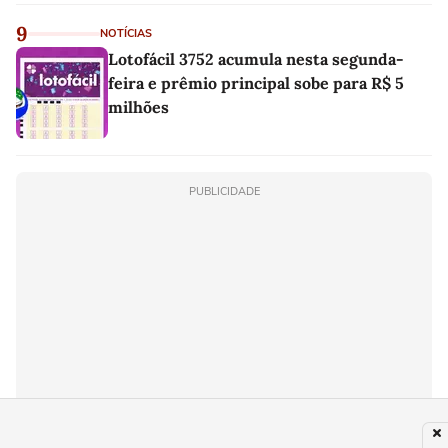
9
NOTÍCIAS
Lotofácil 3752 acumula nesta segunda-
feira e prêmio principal sobe para R$ 5
milhões
PUBLICIDADE