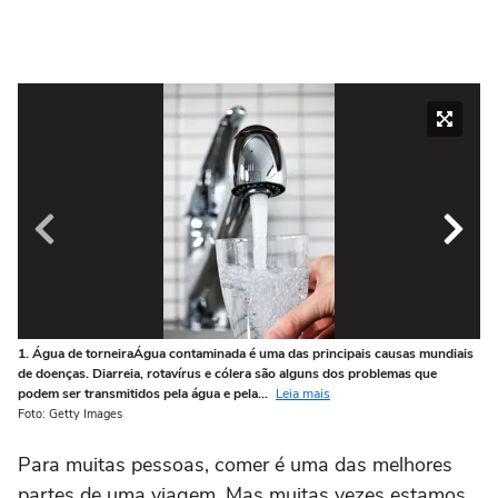
1. Água de torneiraÁgua contaminada é uma das principais causas mundiais
2.
de doenças. Diarreia, rotavírus e cólera são alguns dos problemas que
em
podem ser transmitidos pela água e pela...
Leia mais
co
Foto: Getty Images
Fot
Para muitas pessoas, comer é uma das melhores
partes de uma viagem. Mas muitas vezes estamos