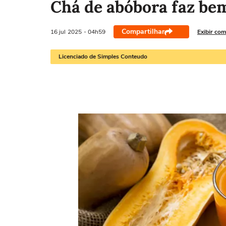
Chá de abóbora faz be
Compartilhar
16 jul
2025
- 04h59
Exibir com
Licenciado de Simples Conteudo