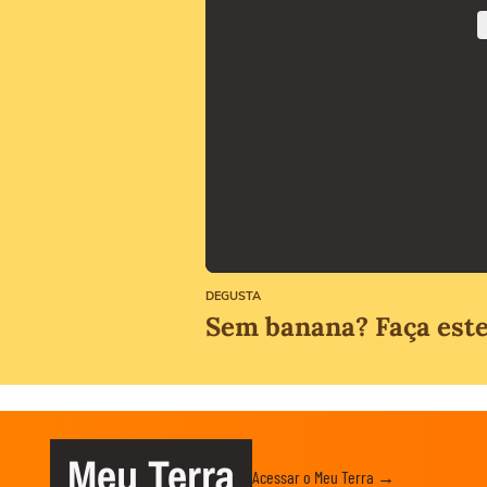
DEGUSTA
Sem banana? Faça este 
Meu Terra
Acessar o Meu Terra →