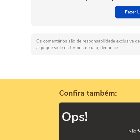
Fazer L
Os comentários são de responsabilidade exclusiva de 
algo que viole os termos de uso, denuncie.
Confira também:
Ops!
Não f