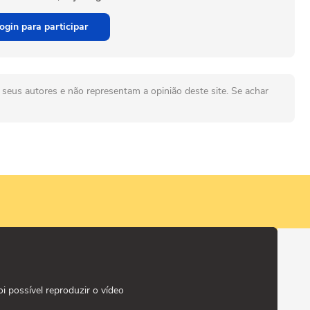
ogin para participar
seus autores e não representam a opinião deste site. Se achar
oi possível reproduzir o vídeo