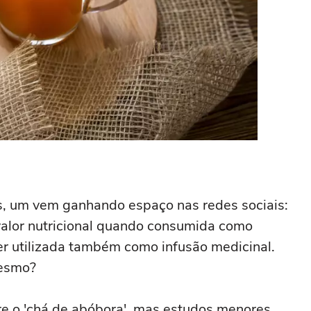
s, um vem ganhando espaço nas redes sociais:
valor nutricional quando consumida como
er utilizada também como infusão medicinal.
mesmo?
re o 'chá de abóbora', mas estudos menores