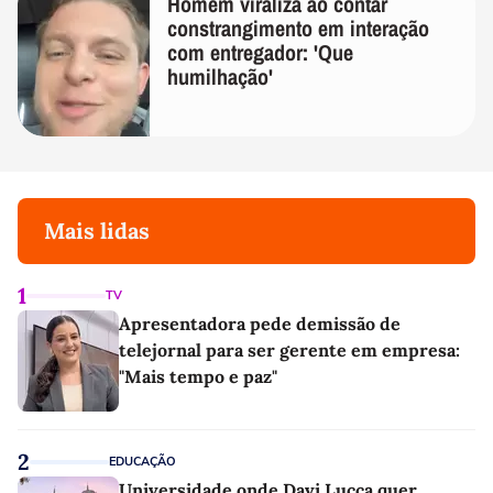
Homem viraliza ao contar
constrangimento em interação
com entregador: 'Que
humilhação'
Mais lidas
1
TV
Apresentadora pede demissão de
telejornal para ser gerente em empresa:
"Mais tempo e paz"
2
EDUCAÇÃO
Universidade onde Davi Lucca quer