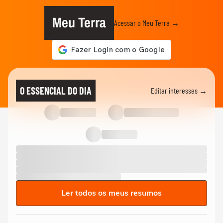
Meu Terra
Acessar o Meu Terra →
O ESSENCIAL DO DIA
Editar interesses →
Ler todos os meus resumos