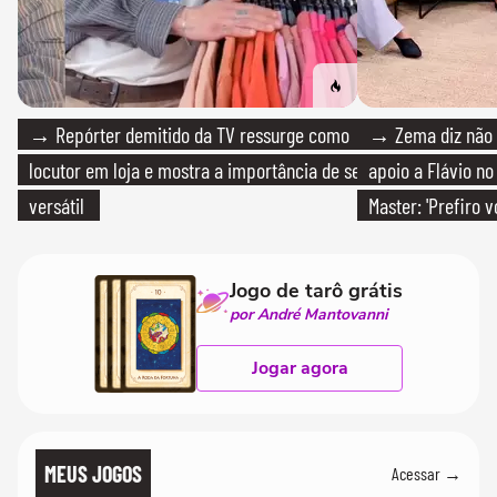
→ Repórter demitido da TV ressurge como
→ Zema diz não v
locutor em loja e mostra a importância de ser
apoio a Flávio no 
versátil
Master: 'Prefiro 
PT'
Jogo de tarô grátis
por André Mantovanni
Jogar agora
MEUS JOGOS
Acessar →