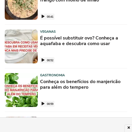
frango com molho de limão
00:41
VEGANAS
É possível substituir ovo? Conheça a
aquafaba e descubra como usar
00:52
GASTRONOMIA
Conheça os benefícios do manjericão
para além do tempero
00:59
RECEITAS
Para acompanhar suas receitas
favoritas: Ragu de linguiça