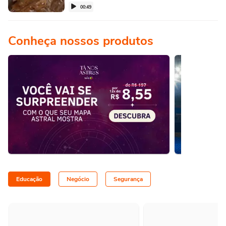
00:49
Conheça nossos produtos
Educação
Negócio
Segurança