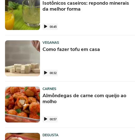
Isotônicos caseiros: repondo minerais
da melhor forma
00:45
VEGANAS
Como fazer tofu em casa
00:32
CARNES
Almôndegas de carne com queijo ao
molho
00:57
DEGUSTA