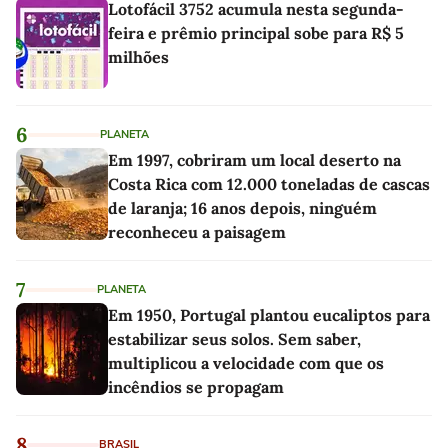
Lotofácil 3752 acumula nesta segunda-
feira e prêmio principal sobe para R$ 5
milhões
6
PLANETA
Em 1997, cobriram um local deserto na
Costa Rica com 12.000 toneladas de cascas
de laranja; 16 anos depois, ninguém
reconheceu a paisagem
7
PLANETA
Em 1950, Portugal plantou eucaliptos para
estabilizar seus solos. Sem saber,
multiplicou a velocidade com que os
incêndios se propagam
8
BRASIL