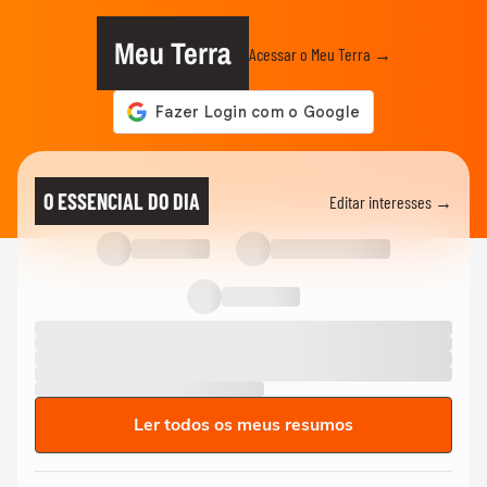
Meu Terra
Acessar o Meu Terra →
O ESSENCIAL DO DIA
Editar interesses →
Ler todos os meus resumos