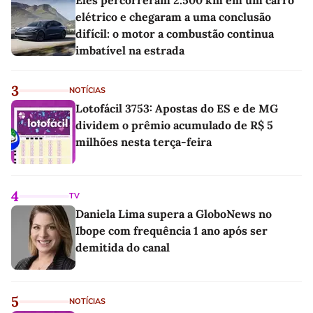
Eles percorreram 2.500 km em um carro
elétrico e chegaram a uma conclusão
difícil: o motor a combustão continua
imbatível na estrada
3
NOTÍCIAS
Lotofácil 3753: Apostas do ES e de MG
dividem o prêmio acumulado de R$ 5
milhões nesta terça-feira
4
TV
Daniela Lima supera a GloboNews no
Ibope com frequência 1 ano após ser
demitida do canal
5
NOTÍCIAS