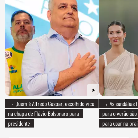
→ Quem é Alfredo Gaspar, escolhido vice
→ As sandálias f
na chapa de Flávio Bolsonaro para
para o verão são 
presidente
para usar na pra
quanto em uma fe