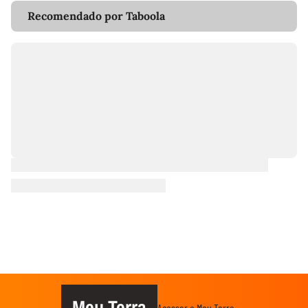
Recomendado por Taboola
Meu Terra
Acessar o Meu Terra →