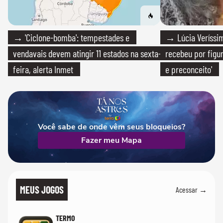
→ 'Ciclone-bomba': tempestades e
→ Lúcia Veríssim
vendavais devem atingir 11 estados na sexta-
recebeu por figur
feira, alerta Inmet
e preconceito'
Você sabe de onde vêm seus bloqueios?
Fazer meu Mapa
MEUS JOGOS
Acessar →
TERMO