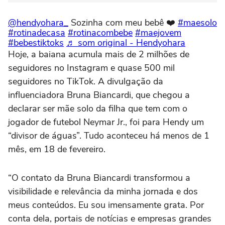
@hendyohara_
Sozinha com meu bebê ❤️
#maesolo
#rotinadecasa
#rotinacombebe
#maejovem
#bebestiktoks
♬ som original - Hendyohara
Hoje, a baiana acumula mais de 2 milhões de
seguidores no Instagram e quase 500 mil
seguidores no TikTok. A divulgação da
influenciadora Bruna Biancardi, que chegou a
declarar ser mãe solo da filha que tem com o
jogador de futebol Neymar Jr., foi para Hendy um
“divisor de águas”. Tudo aconteceu há menos de 1
mês, em 18 de fevereiro.
“O contato da Bruna Biancardi transformou a
visibilidade e relevância da minha jornada e dos
meus conteúdos. Eu sou imensamente grata. Por
conta dela, portais de notícias e empresas grandes