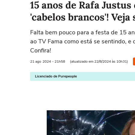
15 anos de Rafa Justus
'cabelos brancos'! Veja 
Falta bem pouco para a festa de 15 ano
ao TV Fama como está se sentindo, e de
Confira!
21 ago
2024
- 21h58
(atualizado em 22/8/2024 às 10h31)
Licenciado de Purepeople