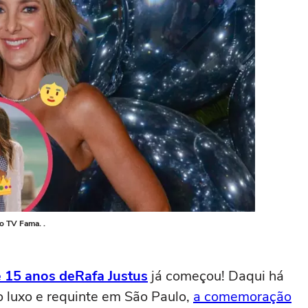
ao TV Fama. .
e 15 anos de
Rafa Justus
já começou! Daqui há
lo luxo e requinte em São Paulo,
a comemoração