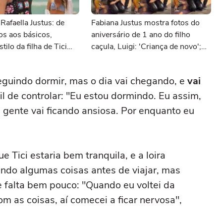
Rafaella Justus: de
Fabiana Justus mostra fotos do
dos aos básicos,
aniversário de 1 ano do filho
tilo da filha de Tici
caçula, Luigi: 'Criança de novo';
Roberto Justus em 15
veja
guindo dormir, mas o dia vai chegando, e
vai
cil de controlar: "Eu estou dormindo. Eu assim,
 gente vai ficando ansiosa. Por enquanto eu
 Tici estaria bem tranquila, e a loira
ndo algumas coisas antes de viajar, mas
e falta bem pouco: "Quando eu voltei da
m as coisas, aí comecei a ficar nervosa",