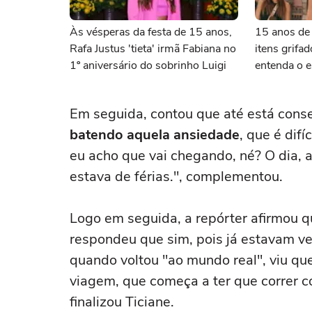
Às vésperas da festa de 15 anos,
15 anos de 
Rafa Justus 'tieta' irmã Fabiana no
itens grifa
1º aniversário do sobrinho Luigi
entenda o es
Pinheiro e 
looks
Em seguida, contou que até está conse
batendo aquela ansiedade
, que é difí
eu acho que vai chegando, né? O dia, a
estava de férias.", complementou.
Logo em seguida, a repórter afirmou que
respondeu que sim, pois já estavam ve
quando voltou "ao mundo real", viu qu
viagem, que começa a ter que correr co
finalizou Ticiane.