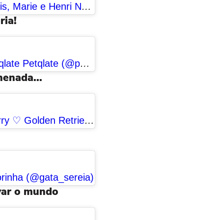
Uma publicação compartilhada por Louis, Marie e Henri Noir (@gatinhosafrancesados)
ria!
Uma publicação compartilhada por Petqlate Petqlate (@pet.qlate)
enada...
Uma publicação compartilhada por Marry ♡ Golden Retriever (@marry.goldencwb)
orinha (@gata_sereia)
var o mundo