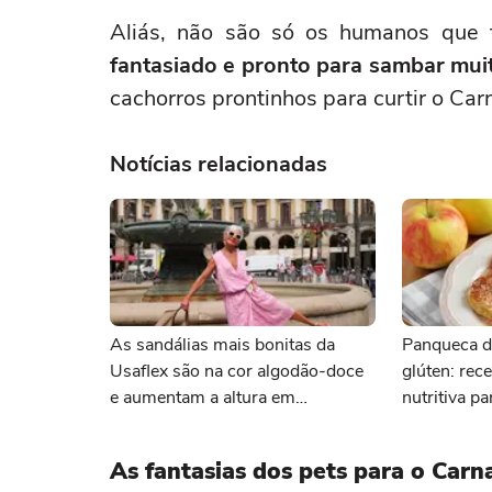
Aliás, não são só os humanos que t
fantasiado e pronto para sambar mui
cachorros prontinhos para curtir o Ca
Notícias relacionadas
As sandálias mais bonitas da
Panqueca d
Usaflex são na cor algodão-doce
glúten: rece
e aumentam a altura em
nutritiva p
centímetros sem comprometer o
conforto
As fantasias dos pets para o Carn