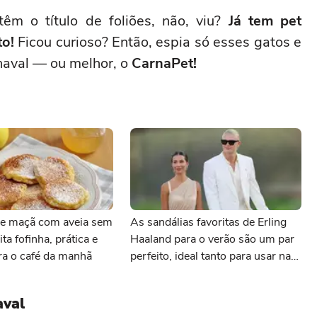
êm o título de foliões, não, viu?
Já tem pet
to!
Ficou curioso? Então, espia só esses gatos e
rnaval — ou melhor, o
CarnaPet!
e maçã com aveia sem
As sandálias favoritas de Erling
ita fofinha, prática e
Haaland para o verão são um par
ara o café da manhã
perfeito, ideal tanto para usar na
praia com roupa de banho quanto
em uma festa com terno de linho
aval