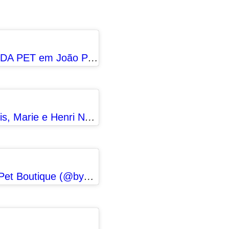
Uma publicação compartilhada por MODA PET em João Pessoa (@caozando)
Uma publicação compartilhada por Louis, Marie e Henri Noir (@gatinhosafrancesados)
Uma publicação compartilhada por By Pet Boutique (@bypetboutique)