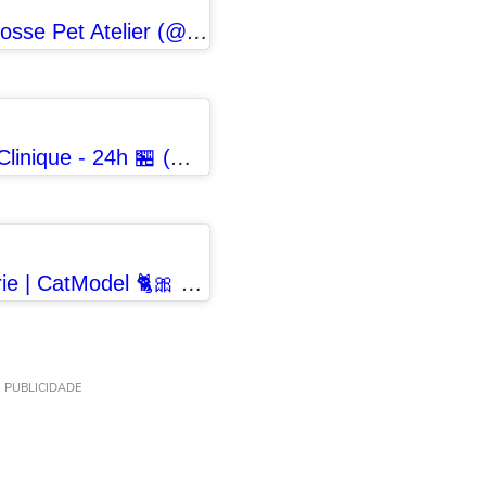
Uma publicação compartilhada por Labosse Pet Atelier (@labossepet)
Uma publicação compartilhada por VetClinique - 24h 🏪 (@clinicavetclinique)
Uma publicação compartilhada por Marie | CatModel 🐈🎀 (@mariecatmodel_)
PUBLICIDADE