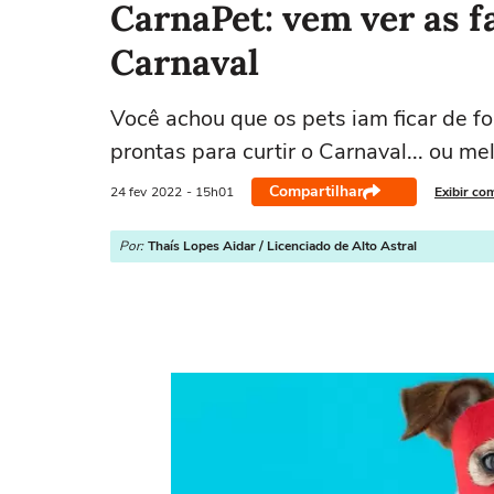
CarnaPet: vem ver as f
Carnaval
Você achou que os pets iam ficar de fo
prontas para curtir o Carnaval... ou me
Compartilhar
24 fev
2022
- 15h01
Exibir co
Por:
Thaís Lopes Aidar / Licenciado de Alto Astral