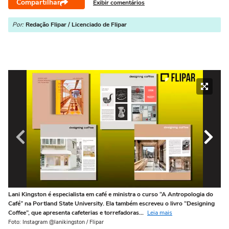
Compartilhar
Exibir comentários
Por:
Redação Flipar / Licenciado de Flipar
Lani Kingston é especialista em café e ministra o curso “A Antropologia do
De
Café” na Portland State University. Ela também escreveu o livro “Designing
be
Coffee”, que apresenta cafeterias e torrefadoras...
Leia mais
fi
Foto: Instagram @lanikingston / Flipar
Fot