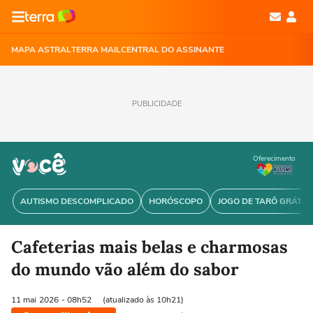
MAPA ASTRAL
TERRA MAIL
CENTRAL DO ASSINANTE
PUBLICIDADE
Oferecimento
AUTISMO DESCOMPLICADO
HORÓSCOPO
JOGO DE TARÔ GRÁTIS
Cafeterias mais belas e charmosas
do mundo vão além do sabor
11 mai
2026
- 08h52
(atualizado às 10h21)