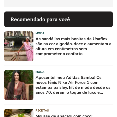
Recomendado para você
MODA
As sandálias mais bonitas da Usaflex
são na cor algodão-doce e aumentam a
altura em centímetros sem
comprometer o conforto
MODA
Aposentei meu Adidas Samba! Os
novos tênis Nike Air Force 1 com
estampa paisley, hit de moda desde os
anos 70, deram o toque de luxo e
rejuvenesceram os meus looks boho
chic
RECEITAS
Mousse de abacaxi com coco: