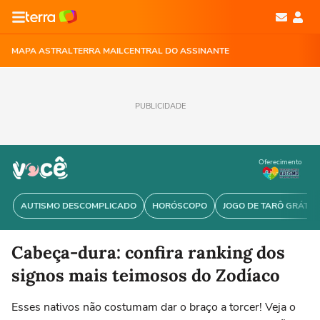
MAPA ASTRAL
TERRA MAIL
CENTRAL DO ASSINANTE
PUBLICIDADE
Oferecimento
AUTISMO DESCOMPLICADO
HORÓSCOPO
JOGO DE TARÔ GRÁTIS
Cabeça-dura: confira ranking dos
signos mais teimosos do Zodíaco
Esses nativos não costumam dar o braço a torcer! Veja o