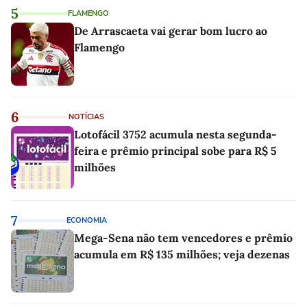
5
FLAMENGO
De Arrascaeta vai gerar bom lucro ao
Flamengo
6
NOTÍCIAS
Lotofácil 3752 acumula nesta segunda-
feira e prêmio principal sobe para R$ 5
milhões
7
ECONOMIA
Mega-Sena não tem vencedores e prêmio
acumula em R$ 135 milhões; veja dezenas