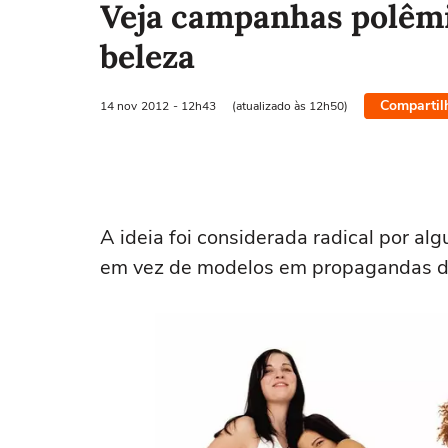
Veja campanhas polêmi
beleza
Compartil
14 nov
2012
- 12h43
(atualizado às 12h50)
A ideia foi considerada radical por al
em vez de modelos em propagandas de