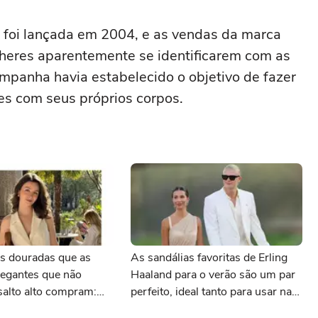
foi lançada em 2004, e as vendas da marca
heres aparentemente se identificarem com as
mpanha havia estabelecido o objetivo de fazer
es com seus próprios corpos.
as douradas que as
As sandálias favoritas de Erling
legantes que não
Haaland para o verão são um par
salto alto compram:
perfeito, ideal tanto para usar na
is e com desconto
praia com roupa de banho quanto