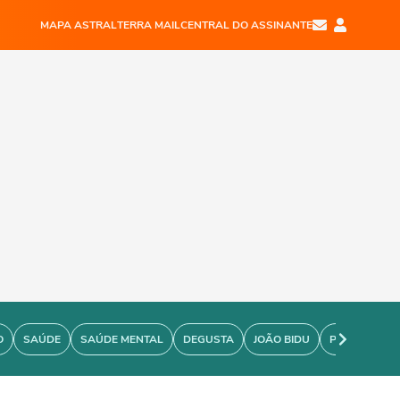
MAPA ASTRAL
TERRA MAIL
CENTRAL DO ASSINANTE
O
SAÚDE
SAÚDE MENTAL
DEGUSTA
JOÃO BIDU
PERSONARE