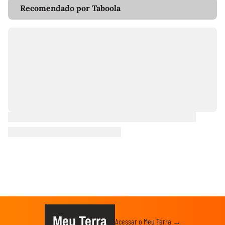
Recomendado por Taboola
Meu Terra
Acessar o Meu Terra →