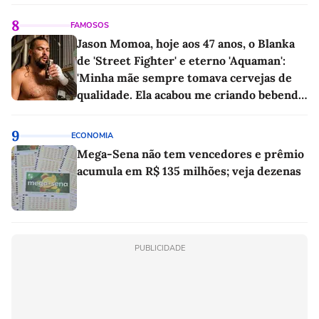
8
FAMOSOS
Jason Momoa, hoje aos 47 anos, o Blanka
de 'Street Fighter' e eterno 'Aquaman':
'Minha mãe sempre tomava cervejas de
qualidade. Ela acabou me criando bebendo
as melhores'
9
ECONOMIA
Mega-Sena não tem vencedores e prêmio
acumula em R$ 135 milhões; veja dezenas
PUBLICIDADE