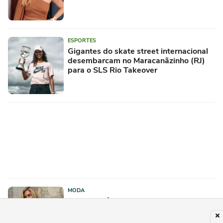
ESPORTES
Gigantes do skate street internacional
desembarcam no Maracanãzinho (RJ)
para o SLS Rio Takeover
MODA
Os novos tênis New Balance na cor
'algodão fresco' com camurça rústica
que as garotas clássicas e cheias de