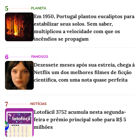
5
PLANETA
Em 1950, Portugal plantou eucaliptos para
estabilizar seus solos. Sem saber,
multiplicou a velocidade com que os
incêndios se propagam
6
FAMOSOS
Dezessete meses após sua estreia, chega à
Netflix um dos melhores filmes de ficção
científica, com uma nota quase perfeita
7
NOTÍCIAS
Lotofácil 3752 acumula nesta segunda-
feira e prêmio principal sobe para R$ 5
milhões