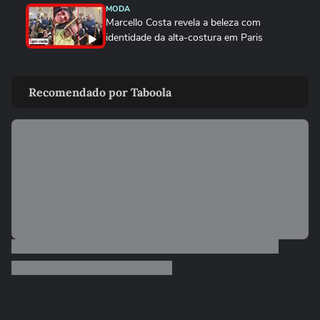
MODA
Marcello Costa revela a beleza com
identidade da alta-costura em Paris
MODA
Do casual à moda festa, aqueça o look
Recomendado por Taboola
com veludo neste inverno
MODA
Suéter de ursinho vira queridinho das
famosas, como Rafa Justus,...
MODA
De madrinha de casamento a brasilcore,
marrom continua a...
MODA
Marina Ruy Barbosa, Patrícia Poeta e
Fiorentino apostam no xadrez...
MODA
Dia dos Namorados: Marquezine e Shawn,
Sasha e João e mais casais...