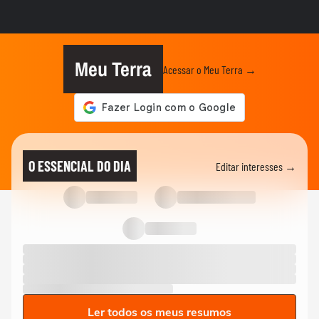
MODA
Unhas para a Copa do Mundo: veja 20
opções para torcer pro Brasil
Meu Terra
Acessar o Meu Terra →
MODA
Inverno 2026: conheça 5 tendências de
calçados que vão das botas...
MODA
"Vai voar mais alto": Xuxa, Bruna
O ESSENCIAL DO DIA
Editar interesses →
Marquezine e Sabrina Sato...
MODA
É tempo de veludo! Veja looks de
Angelica, Fiorentino, Tatá,...
Ler todos os meus resumos