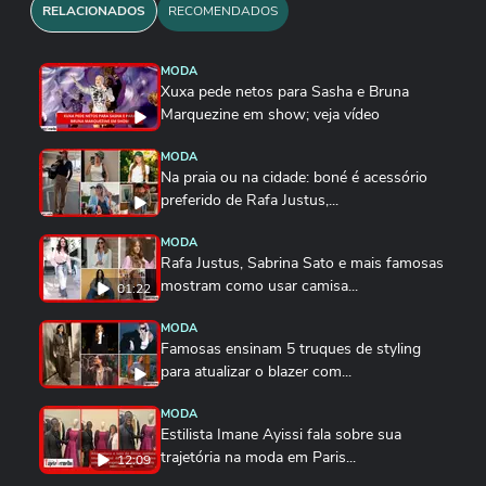
RELACIONADOS
RECOMENDADOS
MODA
Xuxa pede netos para Sasha e Bruna
Marquezine em show; veja vídeo
MODA
Na praia ou na cidade: boné é acessório
preferido de Rafa Justus,...
MODA
Rafa Justus, Sabrina Sato e mais famosas
mostram como usar camisa...
01:22
MODA
Famosas ensinam 5 truques de styling
para atualizar o blazer com...
MODA
Estilista Imane Ayissi fala sobre sua
trajetória na moda em Paris...
12:09