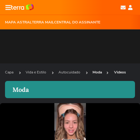
MAPA ASTRAL
TERRA MAIL
CENTRAL DO ASSINANTE
Capa
Vida e Estilo
Autocuidado
Moda
Videos
Moda
Ops!
Não foi possível reproduzir o vídeo