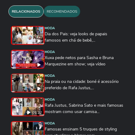
RELACIONADOS
RECOMENDADOS
MODA
Dia dos Pais: veja looks de papais
famosos em chá de bebê,...
MODA
Xuxa pede netos para Sasha e Bruna
Marquezine em show; veja vídeo
MODA
Na praia ou na cidade: boné é acessório
preferido de Rafa Justus,...
MODA
Rafa Justus, Sabrina Sato e mais famosas
mostram como usar camisa...
01:22
MODA
Famosas ensinam 5 truques de styling