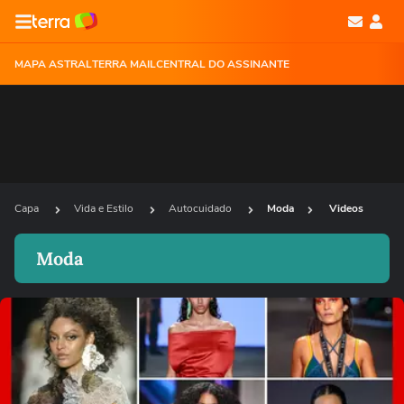
MAPA ASTRAL
TERRA MAIL
CENTRAL DO ASSINANTE
Capa
Vida e Estilo
Autocuidado
Moda
Videos
Moda
Ops!
Não foi possível reproduzir o vídeo