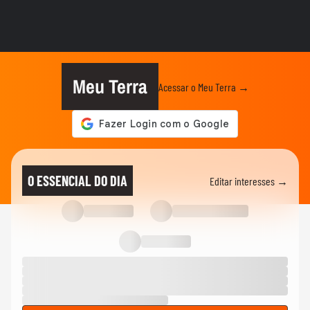
Marina Ruy Barbosa, Patrícia Poeta e
Fiorentino apostam no xadrez...
MODA
Dia dos Namorados: Marquezine e Shawn,
Sasha e João e mais casais...
Meu Terra
Acessar o Meu Terra →
MODA
Unhas para a Copa do Mundo: veja 20
opções para torcer pro Brasil
MODA
Inverno 2026: conheça 5 tendências de
O ESSENCIAL DO DIA
Editar interesses →
calçados que vão das botas...
MODA
"Vai voar mais alto": Xuxa, Bruna
Marquezine e Sabrina Sato...