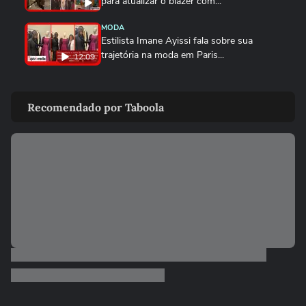
para atualizar o blazer com...
MODA
Estilista Imane Ayissi fala sobre sua
trajetória na moda em Paris...
12:09
MODA
Marcello Costa revela a beleza com
Recomendado por Taboola
identidade da alta-costura em Paris
MODA
Do casual à moda festa, aqueça o look
com veludo neste inverno
MODA
Suéter de ursinho vira queridinho das
famosas, como Rafa Justus,...
MODA
De madrinha de casamento a brasilcore,
marrom continua a...
MODA