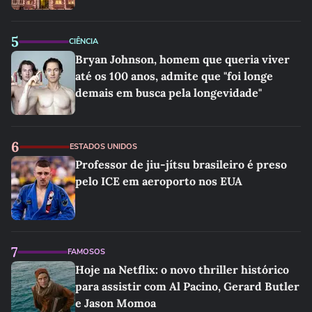
5
CIÊNCIA
Bryan Johnson, homem que queria viver
até os 100 anos, admite que "foi longe
demais em busca pela longevidade"
6
ESTADOS UNIDOS
Professor de jiu-jítsu brasileiro é preso
pelo ICE em aeroporto nos EUA
7
FAMOSOS
Hoje na Netflix: o novo thriller histórico
para assistir com Al Pacino, Gerard Butler
e Jason Momoa