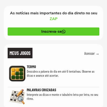
As notícias mais importantes do dia direto no seu
ZAP
Inscreva-se
MEUS JOGOS
Acessar →
TERMO
Descubra a palavra do dia em até 6 tentativas. Observe as
dicas e avance até acertar.
PALAVRAS CRUZADAS
Interprete as dicas e monte o tabuleiro letra por letra, no seu
ritmo.