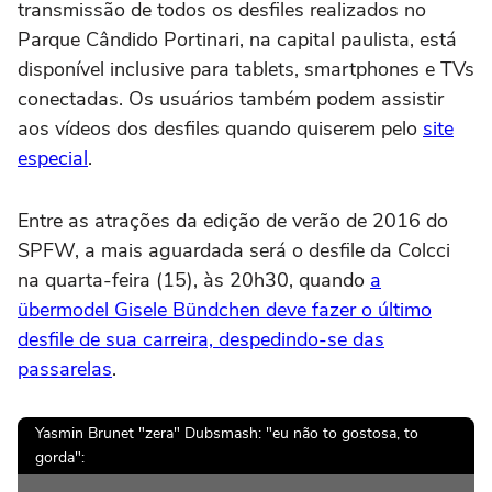
transmissão de todos os desfiles realizados no
Parque Cândido Portinari, na capital paulista, está
disponível inclusive para tablets, smartphones e TVs
conectadas. Os usuários também podem assistir
aos vídeos dos desfiles quando quiserem pelo
site
especial
.
Entre as atrações da edição de verão de 2016 do
SPFW, a mais aguardada será o desfile da Colcci
na quarta-feira (15), às 20h30, quando
a
übermodel Gisele Bündchen deve fazer o último
desfile de sua carreira, despedindo-se das
passarelas
.
Yasmin Brunet "zera" Dubsmash: "eu não to gostosa, to
gorda":