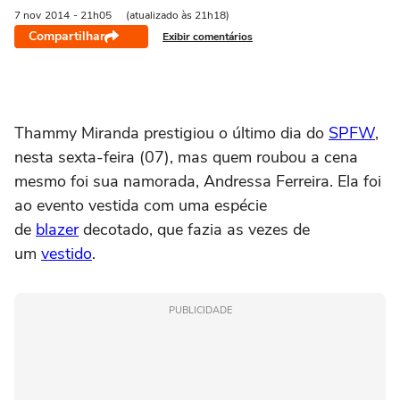
7 nov
2014
- 21h05
(atualizado às 21h18)
Compartilhar
Exibir comentários
Thammy Miranda prestigiou o último dia do
SPFW
,
nesta sexta-feira (07), mas quem roubou a cena
mesmo foi sua namorada, Andressa Ferreira. Ela foi
ao evento vestida com uma espécie
de
blazer
decotado, que fazia as vezes de
um
vestido
.
PUBLICIDADE