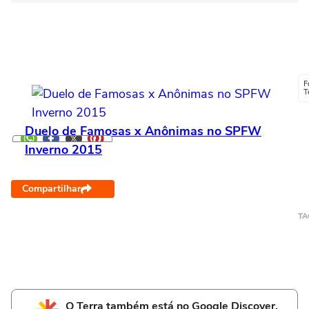
F
T
Duelo de Famosas x Anônimas no SPFW
Inverno 2015
Compartilhar
TA
O Terra também está no Google Discover.