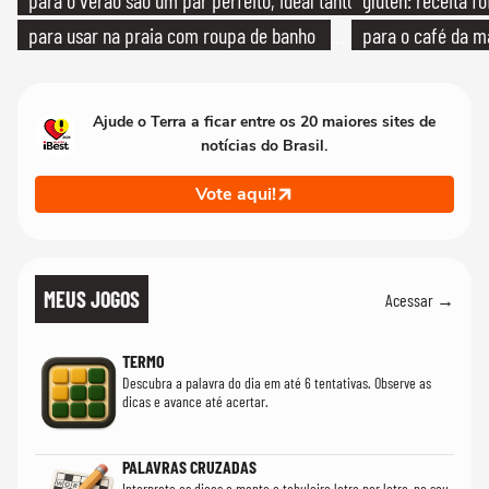
para o verão são um par perfeito, ideal tanto
glúten: receita fo
para usar na praia com roupa de banho
para o café da 
quanto em uma festa com terno de linho
Ajude o Terra a ficar entre os 20 maiores sites de
notícias do Brasil.
Vote aqui!
MEUS JOGOS
Acessar →
TERMO
Descubra a palavra do dia em até 6 tentativas. Observe as
dicas e avance até acertar.
PALAVRAS CRUZADAS
Interprete as dicas e monte o tabuleiro letra por letra, no seu