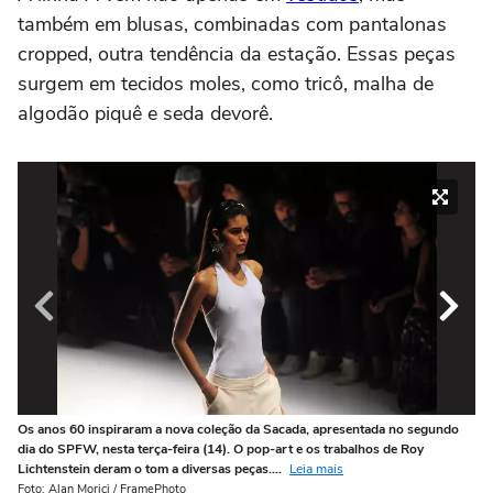
também em blusas, combinadas com pantalonas
cropped, outra tendência da estação. Essas peças
surgem em tecidos moles, como tricô, malha de
algodão piquê e seda devorê.
Os anos 60 inspiraram a nova coleção da Sacada, apresentada no segundo
Os
dia do SPFW, nesta terça-feira (14). O pop-art e os trabalhos de Roy
di
Lichtenstein deram o tom a diversas peças....
Leia mais
Li
Foto: Alan Morici / FramePhoto
Fot