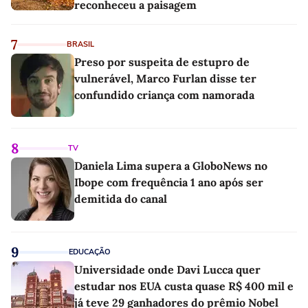
reconheceu a paisagem
7
BRASIL
Preso por suspeita de estupro de
vulnerável, Marco Furlan disse ter
confundido criança com namorada
8
TV
Daniela Lima supera a GloboNews no
Ibope com frequência 1 ano após ser
demitida do canal
9
EDUCAÇÃO
Universidade onde Davi Lucca quer
estudar nos EUA custa quase R$ 400 mil e
já teve 29 ganhadores do prêmio Nobel