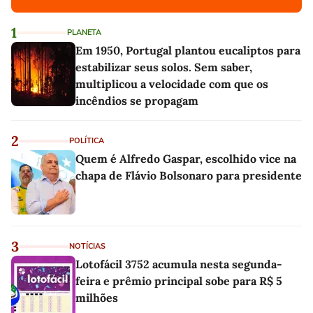
1
PLANETA
Em 1950, Portugal plantou eucaliptos para
estabilizar seus solos. Sem saber,
multiplicou a velocidade com que os
incêndios se propagam
2
POLÍTICA
Quem é Alfredo Gaspar, escolhido vice na
chapa de Flávio Bolsonaro para presidente
3
NOTÍCIAS
Lotofácil 3752 acumula nesta segunda-
feira e prêmio principal sobe para R$ 5
milhões