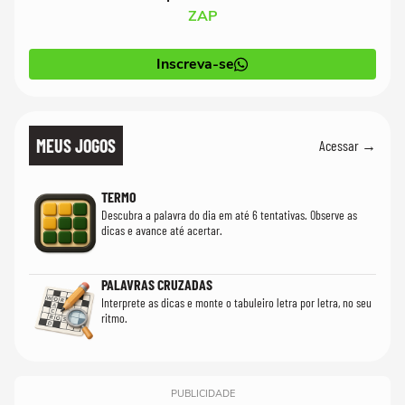
ZAP
Inscreva-se
MEUS JOGOS
Acessar →
TERMO
Descubra a palavra do dia em até 6 tentativas. Observe as
dicas e avance até acertar.
PALAVRAS CRUZADAS
Interprete as dicas e monte o tabuleiro letra por letra, no seu
ritmo.
PUBLICIDADE