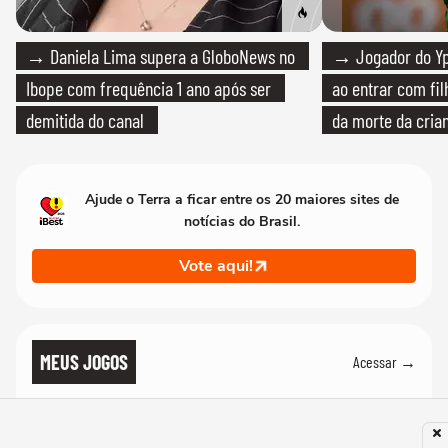
→ Daniela Lima supera a GloboNews no
→ Jogador do Yp
Ibope com frequência 1 ano após ser
ao entrar com fi
demitida do canal
da morte da cria
Ajude o Terra a ficar entre os 20 maiores sites de
notícias do Brasil.
Vote aqui!
MEUS JOGOS
Acessar →
TERMO
Descubra a palavra do dia em até 6 tentativas. Observe as